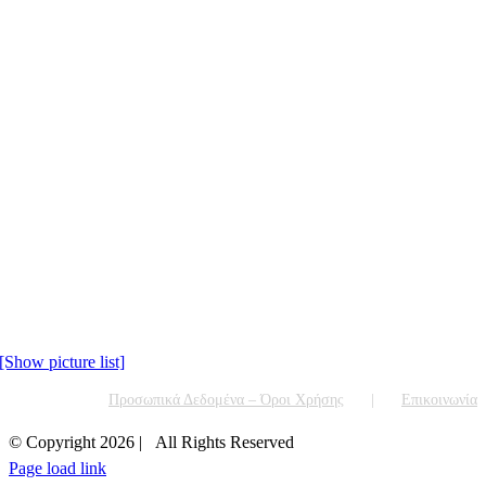
[Show picture list]
Προσωπικά Δεδομένα – Όροι Χρήσης
Επικοινωνία
© Copyright
2026 | All Rights Reserved
Page load link
+30 210 5230000
EMAIL US