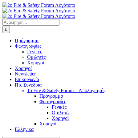
Μετάβαση
στο
περιεχόμενο
Αναζήτηση
για:
Πρόγραμμα
Φωτογραφίες
Γενικές
Ομιλητές
Χορηγοί
Χορηγοί
Newsletter
Επικοινωνία
Πρ. Συνέδρια
1o Fire & Safety Forum – Απολογισμός
Πρόγραμμα
Φωτογραφίες
Γενικές
Ομιλητές
Χορηγοί
Χορηγοί
Ελληνικα